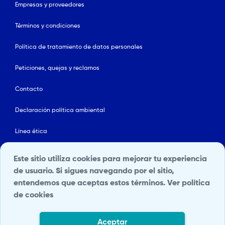
Empresas y proveedores
Términos y condiciones
Política de tratamiento de datos personales
Peticiones, quejas y reclamos
Contacto
Declaración política ambiental
Línea ética
Mapa del sitio
Este sitio utiliza cookies para mejorar tu experiencia
de usuario. Si sigues navegando por el sitio,
Política de Seguridad y Salud en el Trabajo
entendemos que aceptas estos términos.
Ver política
de cookies
Portal Terceros
Transparencia y acceso a la información pública
Aceptar