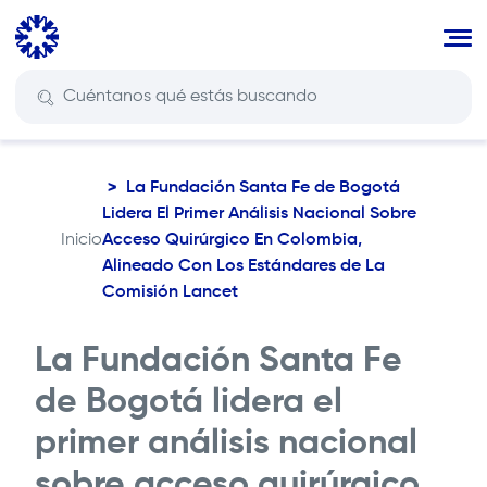
Pasar
al
contenido
principal
La
Fundación Santa Fe de Bogotá
Lidera El Primer Análisis Nacional Sobre
Inicio
Acceso Quirúrgico En Colombia,
Ruta
Alineado Con Los Estándares de La
de
Comisión Lancet
navegación
La
Fundación Santa Fe
de Bogotá
lidera el
primer análisis nacional
sobre acceso quirúrgico