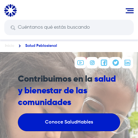
Pasar
al
contenido
principal
Inicio
Salud Poblacional
Ruta
de
navegación
Contribuimos en la
salud
y bienestar de las
comunidades
Conoce SaludHables