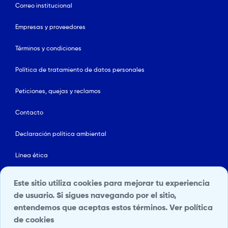
Correo institucional
Empresas y proveedores
Términos y condiciones
Política de tratamiento de datos personales
Peticiones, quejas y reclamos
Contacto
Declaración política ambiental
Línea ética
Mapa del sitio
Este sitio utiliza cookies para mejorar tu experiencia
de usuario. Si sigues navegando por el sitio,
Política de Seguridad y Salud en el Trabajo
entendemos que aceptas estos términos.
Ver política
de cookies
Portal Terceros