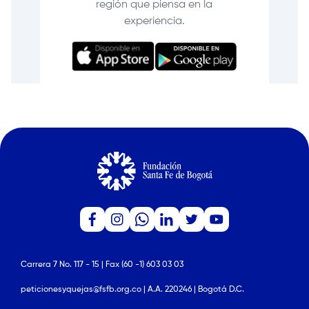
región que piensa en la
experiencia.
Carrera 7 No. 117 - 15 | Fax (60 -1) 603 03 03
peticionesyquejas@fsfb.org.co | A.A. 220246 | Bogotá D.C.