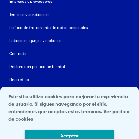
Empresas y proveedores
Términos y condiciones
Política de tratamiento de datos personales
Peticiones, quejas y reclamos
Contacto
Declaración política ambiental
Línea ética
Mapa del sitio
Este sitio utiliza cookies para mejorar tu experiencia
de usuario. Si sigues navegando por el sitio,
Política de Seguridad y Salud en el Trabajo
entendemos que aceptas estos términos.
Ver política
de cookies
Portal Terceros
Transparencia y acceso a la información pública
Aceptar