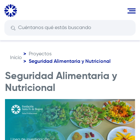
Pasar
al
contenido
principal
Proyectos
Inicio
Ruta
Seguridad Alimentaria y Nutricional
de
Seguridad Alimentaria y
navegación
Nutricional