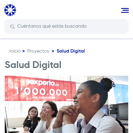
Pasar
al
contenido
principal
Inicio
Proyectos
Salud Digital
Ruta
de
Salud Digital
navegación