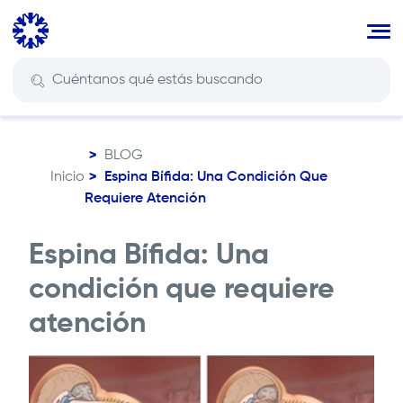
Pasar
al
contenido
principal
BLOG
Inicio
Espina Bífida: Una Condición Que
Ruta
Requiere Atención
de
navegación
Espina Bífida: Una
condición que requiere
atención