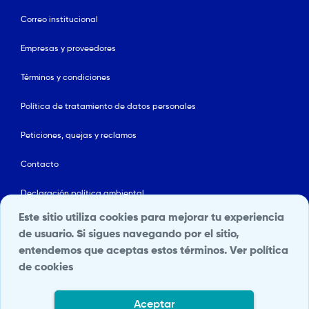
Correo institucional
Empresas y proveedores
Términos y condiciones
Política de tratamiento de datos personales
Peticiones, quejas y reclamos
Contacto
Declaración política ambiental
Este sitio utiliza cookies para mejorar tu experiencia
Línea ética
de usuario. Si sigues navegando por el sitio,
entendemos que aceptas estos términos.
Ver política
Mapa del sitio
de cookies
Política de Seguridad y Salud en el Trabajo
Aceptar