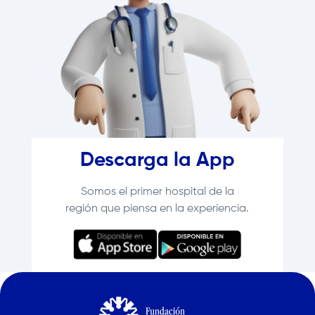
Descarga la App
Somos el primer hospital de la
región que piensa en la experiencia.