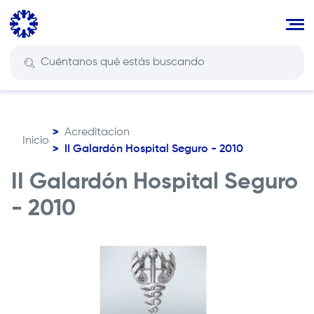
Pasar
al
contenido
principal
Acreditacion
Inicio
Ruta
II Galardón Hospital Seguro - 2010
de
II Galardón Hospital Seguro
navegación
- 2010