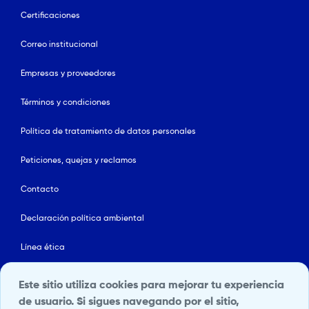
Certificaciones
Correo institucional
Empresas y proveedores
Términos y condiciones
Política de tratamiento de datos personales
Peticiones, quejas y reclamos
Contacto
Declaración política ambiental
Línea ética
Mapa del sitio
Este sitio utiliza cookies para mejorar tu experiencia
de usuario. Si sigues navegando por el sitio,
Política de Seguridad y Salud en el Trabajo