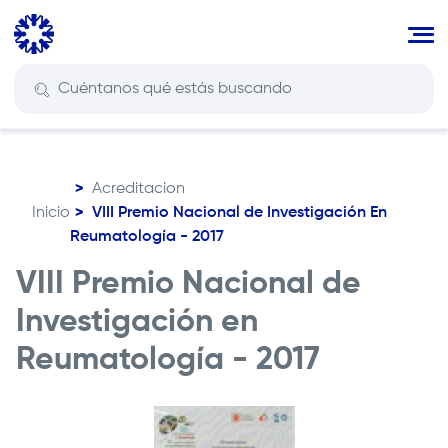
Pasar
al
contenido
principal
Acreditacion
Inicio
VIII Premio Nacional de Investigación En
Ruta
Reumatología - 2017
de
navegación
VIII Premio Nacional de
Investigación en
Reumatología - 2017