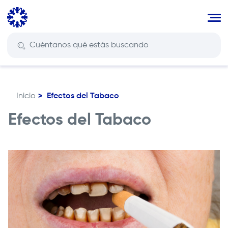
Pasar
al
contenido
principal
Inicio
Efectos del Tabaco
Ruta
de
Efectos del Tabaco
navegación