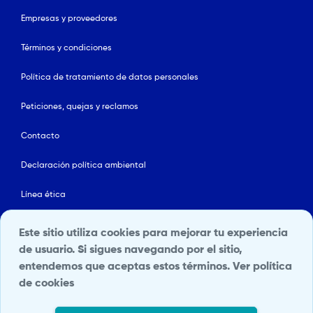
Empresas y proveedores
Términos y condiciones
Política de tratamiento de datos personales
Peticiones, quejas y reclamos
Contacto
Declaración política ambiental
Línea ética
Mapa del sitio
Este sitio utiliza cookies para mejorar tu experiencia
de usuario. Si sigues navegando por el sitio,
Política de Seguridad y Salud en el Trabajo
entendemos que aceptas estos términos.
Ver política
de cookies
Portal Terceros
Transparencia y acceso a la información pública