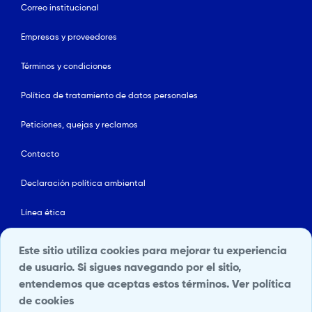
Correo institucional
Empresas y proveedores
Términos y condiciones
Política de tratamiento de datos personales
Peticiones, quejas y reclamos
Contacto
Declaración política ambiental
Línea ética
Mapa del sitio
Este sitio utiliza cookies para mejorar tu experiencia
de usuario. Si sigues navegando por el sitio,
Política de Seguridad y Salud en el Trabajo
entendemos que aceptas estos términos.
Ver política
de cookies
Portal Terceros