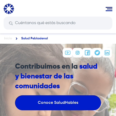
Pasar
al
contenido
principal
Inicio
Salud Poblacional
Ruta
de
navegación
Contribuimos en la
salud
y bienestar de las
comunidades
Conoce SaludHables